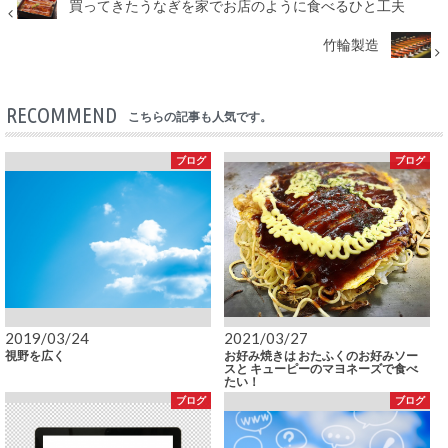
買ってきたうなぎを家でお店のように食べるひと工夫
竹輪製造
RECOMMEND
こちらの記事も人気です。
ブログ
ブログ
2019/03/24
2021/03/27
視野を広く
お好み焼きは おたふくのお好みソー
スと キューピーのマヨネーズで食べ
たい！
ブログ
ブログ