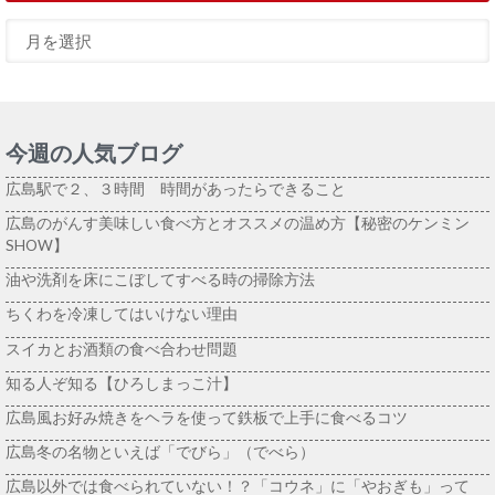
今週の人気ブログ
広島駅で２、３時間 時間があったらできること
広島のがんす美味しい食べ方とオススメの温め方【秘密のケンミン
SHOW】
油や洗剤を床にこぼしてすべる時の掃除方法
ちくわを冷凍してはいけない理由
スイカとお酒類の食べ合わせ問題
知る人ぞ知る【ひろしまっこ汁】
広島風お好み焼きをヘラを使って鉄板で上手に食べるコツ
広島冬の名物といえば「でびら」（でべら）
広島以外では食べられていない！？「コウネ」に「やおぎも」って