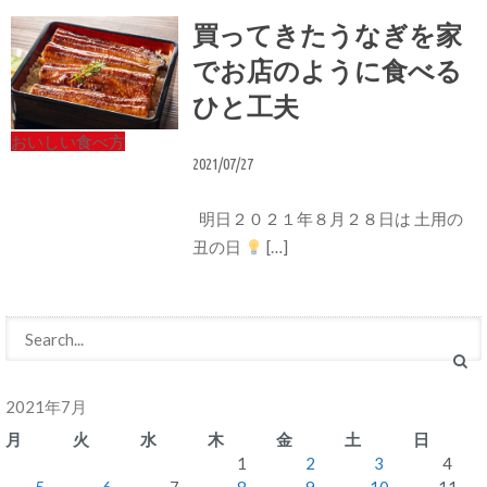
買ってきたうなぎを家
でお店のように食べる
ひと工夫
おいしい食べ方
2021/07/27
明日２０２１年８月２８日は 土用の
丑の日
[…]
2021年7月
月
火
水
木
金
土
日
1
2
3
4
5
6
7
8
9
10
11