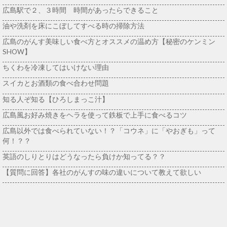
広島駅で２、３時間 時間があったらできること
油や洗剤を床にこぼしてすべる時の掃除方法
広島のがんす美味しい食べ方とオススメの温め方【秘密のケンミン
SHOW】
ちくわを冷凍してはいけない理由
スイカとお酒類の食べ合わせ問題
知る人ぞ知る【ひろしまっこ汁】
広島風お好み焼きをヘラを使って鉄板で上手に食べるコツ
広島以外では食べられていない！？「コウネ」に「やおぎも」って
何！？？
英語のしりとりはどうなったら負けか知ってる？？
【質問に回答】各社のがんすの味の違いについて教えて欲しい