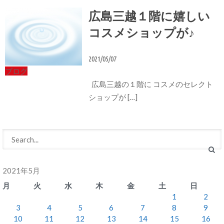
広島三越１階に嬉しい
コスメショップが♪
2021/05/07
ブログ
広島三越の１階に コスメのセレクト
ショップが […]
2021年5月
月
火
水
木
金
土
日
1
2
3
4
5
6
7
8
9
10
11
12
13
14
15
16