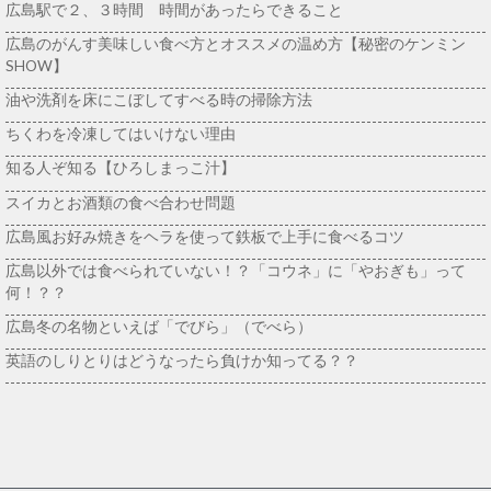
広島駅で２、３時間 時間があったらできること
広島のがんす美味しい食べ方とオススメの温め方【秘密のケンミン
SHOW】
油や洗剤を床にこぼしてすべる時の掃除方法
ちくわを冷凍してはいけない理由
知る人ぞ知る【ひろしまっこ汁】
スイカとお酒類の食べ合わせ問題
広島風お好み焼きをヘラを使って鉄板で上手に食べるコツ
広島以外では食べられていない！？「コウネ」に「やおぎも」って
何！？？
広島冬の名物といえば「でびら」（でべら）
英語のしりとりはどうなったら負けか知ってる？？