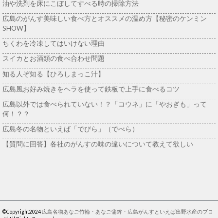
油や洗剤を床にこぼしてすべる時の掃除方法
広島のがんす美味しい食べ方とオススメの温め方【秘密のケンミン
SHOW】
ちくわを冷凍してはいけない理由
スイカとお酒類の食べ合わせ問題
知る人ぞ知る【ひろしまっこ汁】
広島風お好み焼きをヘラを使って鉄板で上手に食べるコツ
広島以外では食べられていない！？「コウネ」に「やおぎも」って
何！？？
広島冬の名物といえば「でびら」（でべら）
【質問に回答】各社のがんすの味の違いについて教えて欲しい
©Copyright2024
広島名物あなご竹輪・あなご蒲鉾・広島がんすといえば出野水産のブロ