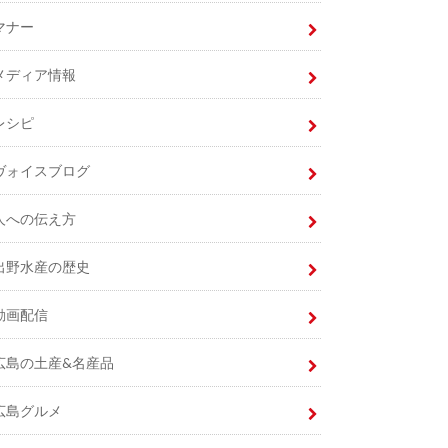
マナー
メディア情報
レシピ
ヴォイスブログ
人への伝え方
出野水産の歴史
動画配信
広島の土産&名産品
広島グルメ