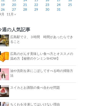
19
20
21
22
23
24
25
26
27
28
29
30
31
 9月
11月 »
今週の人気記事
広島駅で２、３時間 時間があったらでき
ること
広島のがんす美味しい食べ方とオススメの
温め方【秘密のケンミンSHOW】
油や洗剤を床にこぼしてすべる時の掃除方
法
スイカとお酒類の食べ合わせ問題
ちくわを冷凍してはいけない理由