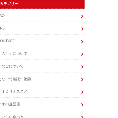
カテゴリー
FAQ
SNS
YOUTUBE
「のし」について
あなごについて
あなご竹輪誕生物語
いずえりオススメ
いずの直営店
おいしい食べ方