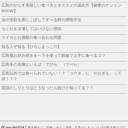
広島のがんす美味しい食べ方とオススメの温め方【秘密のケンミン
SHOW】
油や洗剤を床にこぼしてすべる時の掃除方法
ちくわを冷凍してはいけない理由
スイカとお酒類の食べ合わせ問題
知る人ぞ知る【ひろしまっこ汁】
広島風お好み焼きをヘラを使って鉄板で上手に食べるコツ
広島冬の名物といえば「でびら」（でべら）
広島以外では食べられていない！？「コウネ」に「やおぎも」って
何！？？
英語のしりとりはどうなったら負けか知ってる？？
©Copyright2024
広島名物あなご竹輪・あなご蒲鉾・広島がんすといえば出野水産のブロ