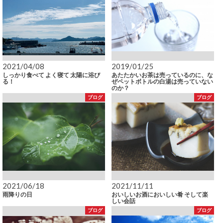
2021/04/08
2019/01/25
しっかり食べて よく寝て 太陽に浴び
あたたかいお茶は売っているのに、な
る！
ぜペットボトルの白湯は売っていない
のか？
ブログ
ブログ
2021/06/18
2021/11/11
雨降りの日
おいしいお酒においしい肴 そして楽
しい会話
ブログ
ブログ