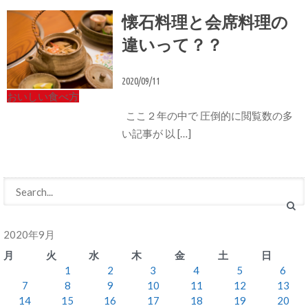
懐石料理と会席料理の
違いって？？
2020/09/11
おいしい食べ方
ここ２年の中で 圧倒的に閲覧数の多
い記事が 以 […]
2020年9月
月
火
水
木
金
土
日
1
2
3
4
5
6
7
8
9
10
11
12
13
14
15
16
17
18
19
20