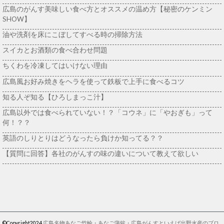
広島のがんす美味しい食べ方とオススメの温め方【秘密のケンミン
SHOW】
油や洗剤を床にこぼしてすべる時の掃除方法
スイカとお酒類の食べ合わせ問題
ちくわを冷凍してはいけない理由
広島風お好み焼きをヘラを使って鉄板で上手に食べるコツ
知る人ぞ知る【ひろしまっこ汁】
広島以外では食べられていない！？「コウネ」に「やおぎも」って
何！？？
英語のしりとりはどうなったら負けか知ってる？？
【質問に回答】各社のがんすの味の違いについて教えて欲しい
©Copyright2024
広島名物あなご竹輪・あなご蒲鉾・広島がんすといえば出野水産のブロ