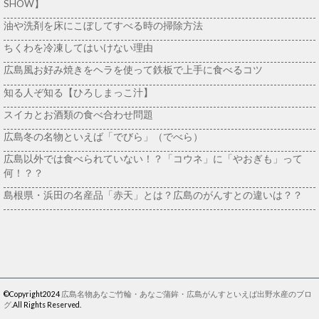
SHOW】
油や洗剤を床にこぼしてすべる時の掃除方法
ちくわを冷凍してはいけない理由
広島風お好み焼きをヘラを使って鉄板で上手に食べるコツ
知る人ぞ知る【ひろしまっこ汁】
スイカとお酒類の食べ合わせ問題
広島冬の名物といえば「でびら」（でべら）
広島以外では食べられていない！？「コウネ」に「やおぎも」って
何！？？
島根県・浜田の名産品「赤天」とは？広島のがんすとの違いは？？
©Copyright2024
広島名物あなご竹輪・あなご蒲鉾・広島がんすといえば出野水産のブロ
グ
.All Rights Reserved.