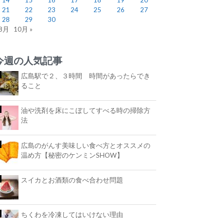
21
22
23
24
25
26
27
28
29
30
 8月
10月 »
今週の人気記事
広島駅で２、３時間 時間があったらでき
ること
油や洗剤を床にこぼしてすべる時の掃除方
法
広島のがんす美味しい食べ方とオススメの
温め方【秘密のケンミンSHOW】
スイカとお酒類の食べ合わせ問題
ちくわを冷凍してはいけない理由