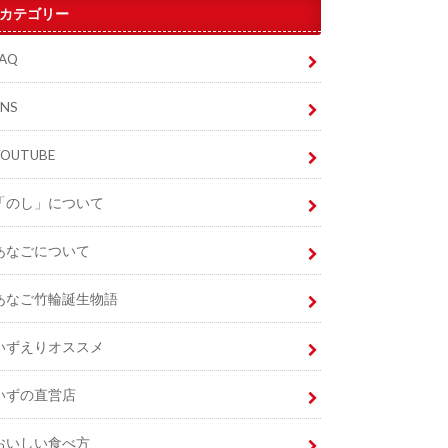
カテゴリー
FAQ
SNS
YOUTUBE
「のし」について
あなごについて
あなご竹輪誕生物語
いずえりオススメ
いずの直営店
おいしい食べ方