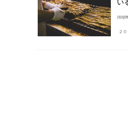
い
2020/0
２０２
あなごについて