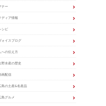
マナー
メディア情報
レシピ
ヴォイスブログ
人への伝え方
出野水産の歴史
動画配信
広島の土産&名産品
広島グルメ