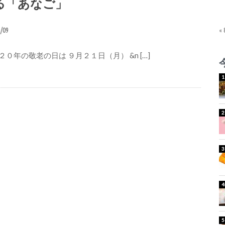
る「あなご」
9/09
«
０年の敬老の日は ９月２１日（月） &n […]