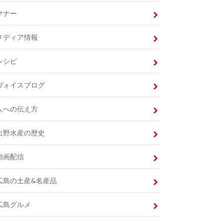
マナー
メディア情報
レシピ
ヴォイスブログ
人への伝え方
出野水産の歴史
動画配信
広島の土産&名産品
広島グルメ