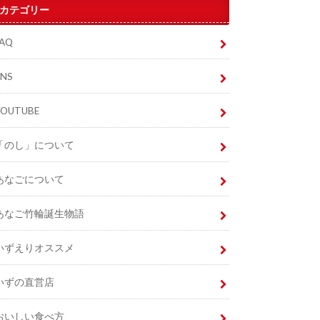
カテゴリー
FAQ
SNS
YOUTUBE
「のし」について
あなごについて
あなご竹輪誕生物語
いずえりオススメ
いずの直営店
おいしい食べ方