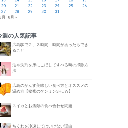
20
21
22
23
24
25
26
27
28
29
30
31
 6月
8月 »
今週の人気記事
広島駅で２、３時間 時間があったらでき
ること
油や洗剤を床にこぼしてすべる時の掃除方
法
広島のがんす美味しい食べ方とオススメの
温め方【秘密のケンミンSHOW】
スイカとお酒類の食べ合わせ問題
ちくわを冷凍してはいけない理由