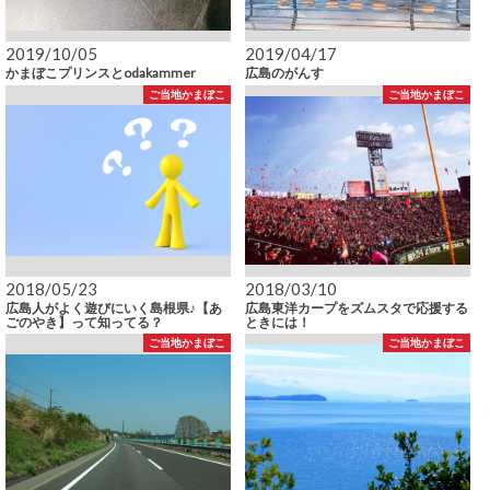
2019/10/05
2019/04/17
かまぼこプリンスとodakammer
広島のがんす
ご当地かまぼこ
ご当地かまぼこ
2018/05/23
2018/03/10
広島人がよく遊びにいく島根県♪【あ
広島東洋カープをズムスタで応援する
ごのやき】って知ってる？
ときには！
ご当地かまぼこ
ご当地かまぼこ