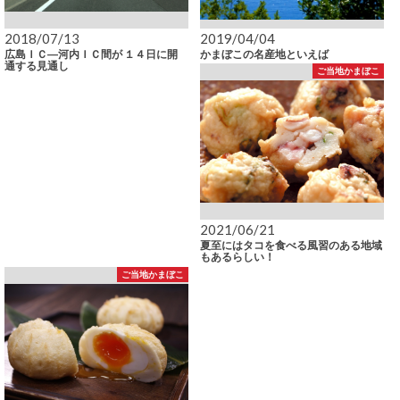
2018/07/13
2019/04/04
広島ＩＣ―河内ＩＣ間が １４日に開
かまぼこの名産地といえば
通する見通し
ご当地かまぼこ
2021/06/21
夏至にはタコを食べる風習のある地域
もあるらしい！
ご当地かまぼこ