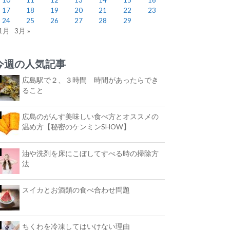
17
18
19
20
21
22
23
24
25
26
27
28
29
 1月
3月 »
今週の人気記事
広島駅で２、３時間 時間があったらでき
ること
広島のがんす美味しい食べ方とオススメの
温め方【秘密のケンミンSHOW】
油や洗剤を床にこぼしてすべる時の掃除方
法
スイカとお酒類の食べ合わせ問題
ちくわを冷凍してはいけない理由