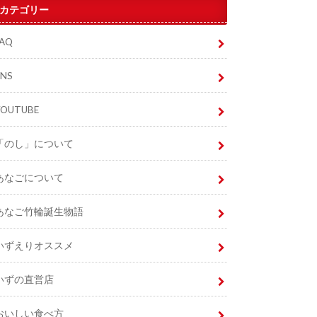
カテゴリー
FAQ
SNS
YOUTUBE
「のし」について
あなごについて
あなご竹輪誕生物語
いずえりオススメ
いずの直営店
おいしい食べ方