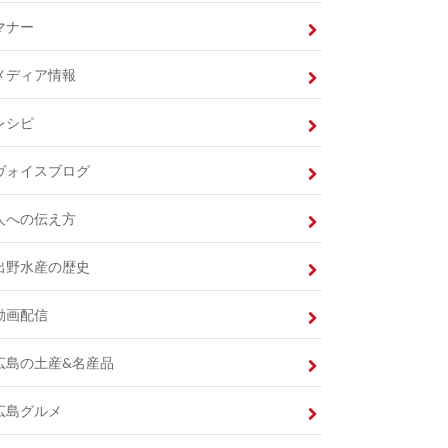
マナー
メディア情報
レシピ
ヴォイスブログ
人への伝え方
出野水産の歴史
動画配信
広島の土産&名産品
広島グルメ