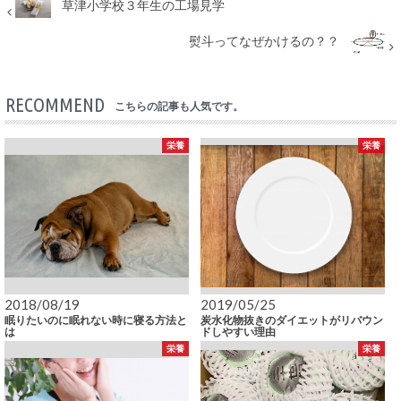
草津小学校３年生の工場見学
熨斗ってなぜかけるの？？
RECOMMEND
こちらの記事も人気です。
栄養
栄養
2018/08/19
2019/05/25
眠りたいのに眠れない時に寝る方法と
炭水化物抜きのダイエットがリバウン
は
ドしやすい理由
栄養
栄養