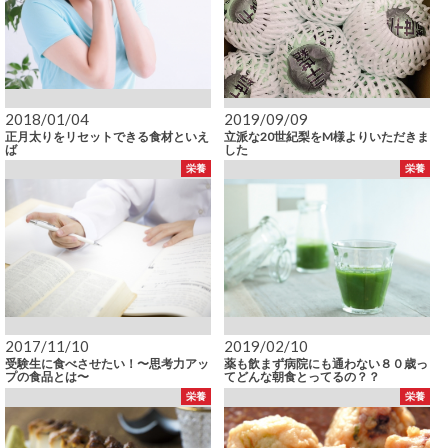
2018/01/04
2019/09/09
正月太りをリセットできる食材といえ
立派な20世紀梨をM様よりいただきま
ば
した
栄養
栄養
2017/11/10
2019/02/10
受験生に食べさせたい！〜思考力アッ
薬も飲まず病院にも通わない８０歳っ
プの食品とは〜
てどんな朝食とってるの？？
栄養
栄養