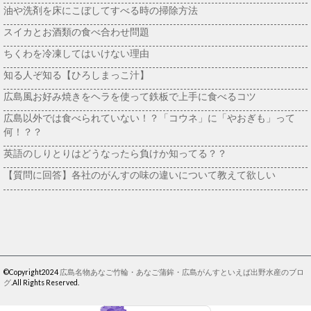
油や洗剤を床にこぼしてすべる時の掃除方法
スイカとお酒類の食べ合わせ問題
ちくわを冷凍してはいけない理由
知る人ぞ知る【ひろしまっこ汁】
広島風お好み焼きをヘラを使って鉄板で上手に食べるコツ
広島以外では食べられていない！？「コウネ」に「やおぎも」って
何！？？
英語のしりとりはどうなったら負けか知ってる？？
【質問に回答】各社のがんすの味の違いについて教えて欲しい
©Copyright2024
広島名物あなご竹輪・あなご蒲鉾・広島がんすといえば出野水産のブロ
グ
.All Rights Reserved.