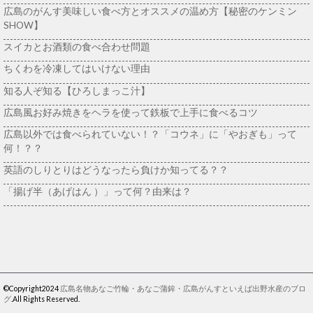
広島のがんす美味しい食べ方とオススメの温め方【秘密のケンミン
SHOW】
スイカとお酒類の食べ合わせ問題
ちくわを冷凍してはいけない理由
知る人ぞ知る【ひろしまっこ汁】
広島風お好み焼きをヘラを使って鉄板で上手に食べるコツ
広島以外では食べられていない！？「コウネ」に「やおぎも」って
何！？？
英語のしりとりはどうなったら負けか知ってる？？
「揚げ半（あげはん ）」って何？由来は？
©Copyright2024
広島名物あなご竹輪・あなご蒲鉾・広島がんすといえば出野水産のブロ
グ
.All Rights Reserved.