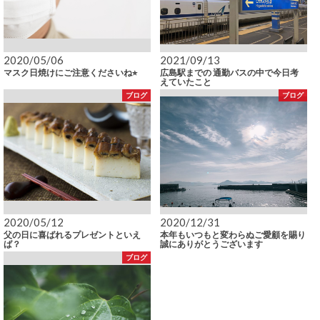
2020/05/06
2021/09/13
マスク日焼けにご注意くださいね⭐︎
広島駅までの 通勤バスの中で今日考
えていたこと
ブログ
ブログ
2020/05/12
2020/12/31
父の日に喜ばれるプレゼントといえ
本年もいつもと変わらぬご愛顧を賜り
ば？
誠にありがとうございます
ブログ