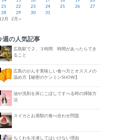
21
22
23
24
25
26
27
28
29
30
31
 12月
2月 »
今週の人気記事
広島駅で２、３時間 時間があったらでき
ること
広島のがんす美味しい食べ方とオススメの
温め方【秘密のケンミンSHOW】
油や洗剤を床にこぼしてすべる時の掃除方
法
スイカとお酒類の食べ合わせ問題
ちくわを冷凍してはいけない理由