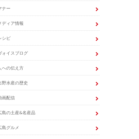
マナー
メディア情報
レシピ
ヴォイスブログ
人への伝え方
出野水産の歴史
動画配信
広島の土産&名産品
広島グルメ