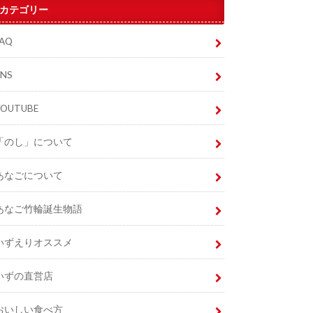
カテゴリー
FAQ
SNS
YOUTUBE
「のし」について
あなごについて
あなご竹輪誕生物語
いずえりオススメ
いずの直営店
おいしい食べ方