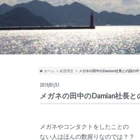
ホーム
経営理念
メガネの田中のDamian社長との話の
2019/01/31
メガネの田中のDamian社長
メガネやコンタクトをしたことの
ない人は
ほんの数握りなのでは？？