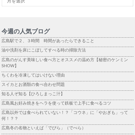
今週の人気ブログ
広島駅で２、３時間 時間があったらできること
油や洗剤を床にこぼしてすべる時の掃除方法
広島のがんす美味しい食べ方とオススメの温め方【秘密のケンミン
SHOW】
ちくわを冷凍してはいけない理由
スイカとお酒類の食べ合わせ問題
知る人ぞ知る【ひろしまっこ汁】
広島風お好み焼きをヘラを使って鉄板で上手に食べるコツ
広島以外では食べられていない！？「コウネ」に「やおぎも」って
何！？？
広島冬の名物といえば「でびら」（でべら）