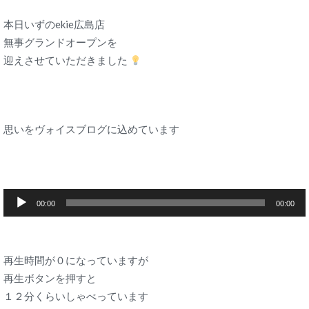
本日いずのekie広島店
無事グランドオープンを
迎えさせていただきました
思いをヴォイスブログに込めています
音
00:00
00:00
声
プ
レ
ー
再生時間が０になっていますが
ヤ
再生ボタンを押すと
ー
１２分くらいしゃべっています