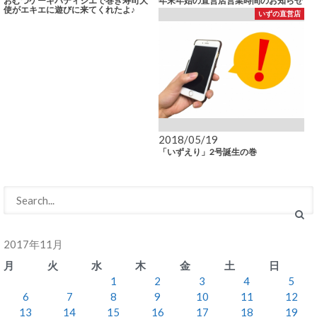
おむつケーキパティシエで巻き寿司大
年末年始の直営店営業時間のお知らせ
使がエキエに遊びに来てくれたよ♪
いずの直営店
2018/05/19
「いずえり」2号誕生の巻
2017年11月
月
火
水
木
金
土
日
1
2
3
4
5
6
7
8
9
10
11
12
13
14
15
16
17
18
19