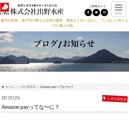
ご利用ガイド
MENU
瀬戸の彩菜。瀬戸内の豊かな自然の素材、風味を十分に活かし、ていねいに作り上
げた職人の味。
ホーム
いずの直営店
Amazon payってな〜に？
2017/11/16
いずの直営店
Amazon payってな〜に？