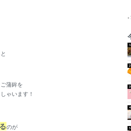
«
あと
なご蒲鉾を
っしゃいます！
る
のが