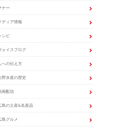
マナー
メディア情報
レシピ
ヴォイスブログ
人への伝え方
出野水産の歴史
動画配信
広島の土産&名産品
広島グルメ