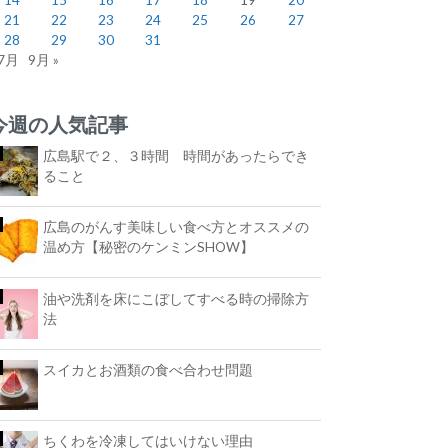
21
22
23
24
25
26
27
28
29
30
31
 7月
9月 »
今週の人気記事
広島駅で２、３時間 時間があったらでき
ること
広島のがんす美味しい食べ方とオススメの
温め方【秘密のケンミンSHOW】
油や洗剤を床にこぼしてすべる時の掃除方
法
スイカとお酒類の食べ合わせ問題
ちくわを冷凍してはいけない理由