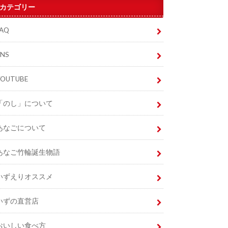
カテゴリー
FAQ
SNS
YOUTUBE
「のし」について
あなごについて
あなご竹輪誕生物語
いずえりオススメ
いずの直営店
おいしい食べ方