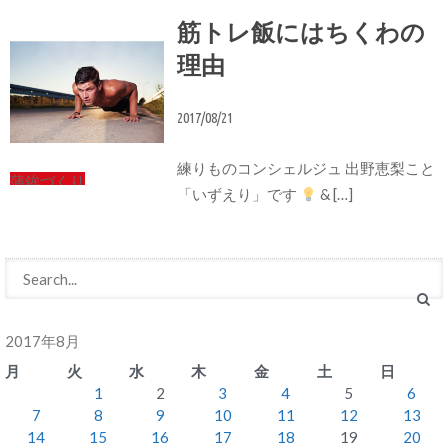
筋トレ飯にはちくわの
理由
2017/08/21
練りものコンシェルジュ 出野恵梨こと
蒲鉾づくり
「いずえり」です
& […]
2017年8月
月
火
水
木
金
土
日
1
2
3
4
5
6
7
8
9
10
11
12
13
14
15
16
17
18
19
20