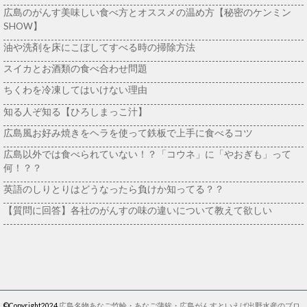
広島のがんす美味しい食べ方とオススメの温め方【秘密のケンミン
SHOW】
油や洗剤を床にこぼしてすべる時の掃除方法
スイカとお酒類の食べ合わせ問題
ちくわを冷凍してはいけない理由
知る人ぞ知る【ひろしまっこ汁】
広島風お好み焼きをヘラを使って鉄板で上手に食べるコツ
広島以外では食べられていない！？「コウネ」に「やおぎも」って
何！？？
英語のしりとりはどうなったら負けか知ってる？？
【質問に回答】各社のがんすの味の違いについて教えて欲しい
©Copyright2024
広島名物あなご竹輪・あなご蒲鉾・広島がんすといえば出野水産のブロ