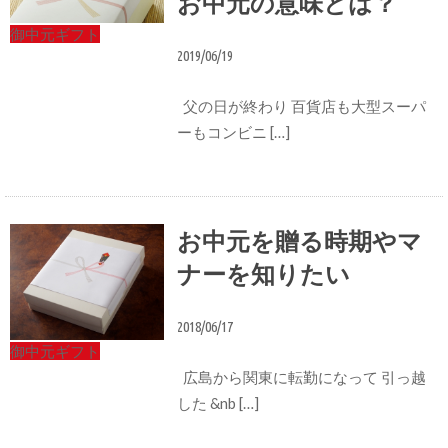
お中元の意味とは？
御中元ギフト
2019/06/19
父の日が終わり 百貨店も大型スーパ
ーもコンビニ […]
お中元を贈る時期やマ
ナーを知りたい
2018/06/17
御中元ギフト
広島から関東に転勤になって 引っ越
した &nb […]