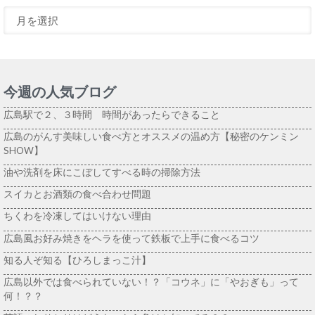
今週の人気ブログ
広島駅で２、３時間 時間があったらできること
広島のがんす美味しい食べ方とオススメの温め方【秘密のケンミン
SHOW】
油や洗剤を床にこぼしてすべる時の掃除方法
スイカとお酒類の食べ合わせ問題
ちくわを冷凍してはいけない理由
広島風お好み焼きをヘラを使って鉄板で上手に食べるコツ
知る人ぞ知る【ひろしまっこ汁】
広島以外では食べられていない！？「コウネ」に「やおぎも」って
何！？？