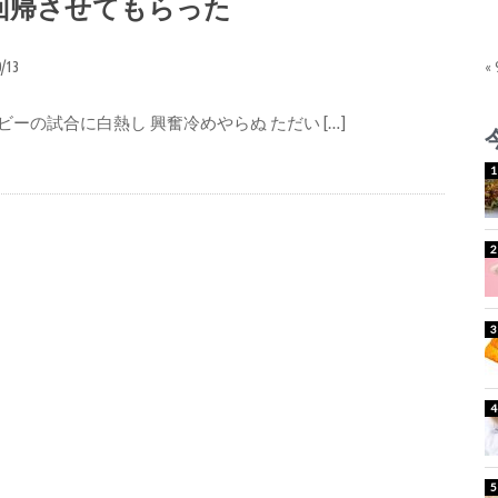
回帰させてもらった
0/13
«
ビーの試合に白熱し 興奮冷めやらぬ ただい […]