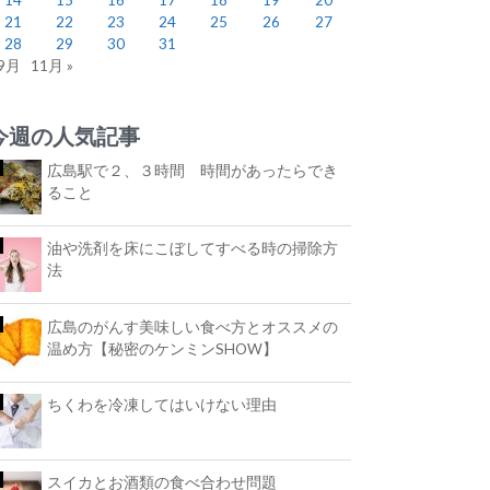
21
22
23
24
25
26
27
28
29
30
31
 9月
11月 »
今週の人気記事
広島駅で２、３時間 時間があったらでき
ること
油や洗剤を床にこぼしてすべる時の掃除方
法
広島のがんす美味しい食べ方とオススメの
温め方【秘密のケンミンSHOW】
ちくわを冷凍してはいけない理由
スイカとお酒類の食べ合わせ問題