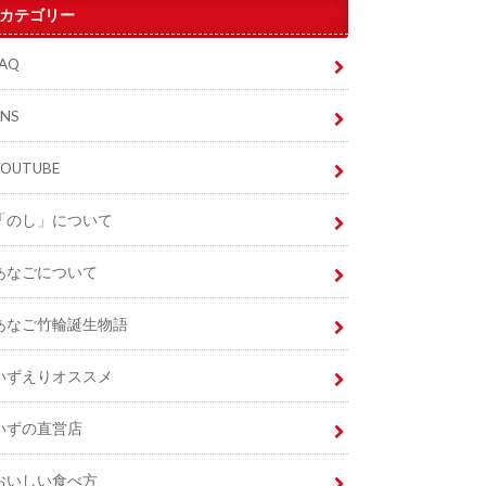
カテゴリー
FAQ
SNS
YOUTUBE
「のし」について
あなごについて
あなご竹輪誕生物語
いずえりオススメ
いずの直営店
おいしい食べ方