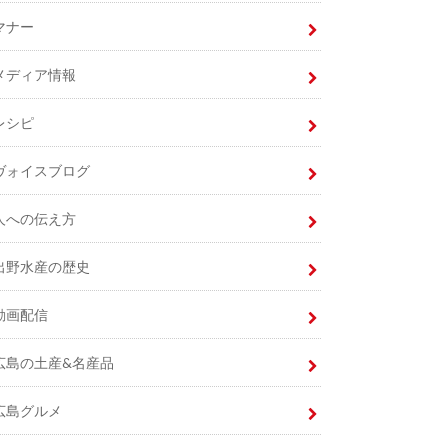
マナー
メディア情報
レシピ
ヴォイスブログ
人への伝え方
出野水産の歴史
動画配信
広島の土産&名産品
広島グルメ