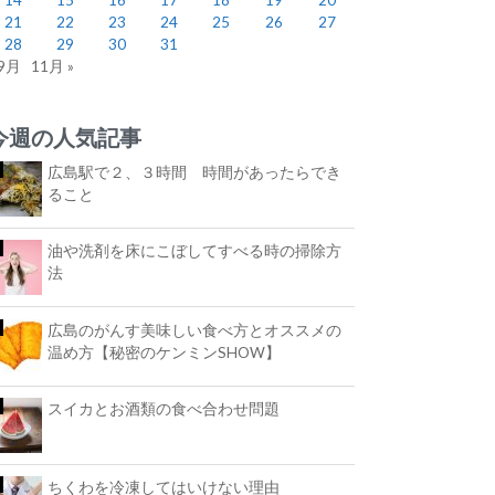
21
22
23
24
25
26
27
28
29
30
31
 9月
11月 »
今週の人気記事
広島駅で２、３時間 時間があったらでき
ること
油や洗剤を床にこぼしてすべる時の掃除方
法
広島のがんす美味しい食べ方とオススメの
温め方【秘密のケンミンSHOW】
スイカとお酒類の食べ合わせ問題
ちくわを冷凍してはいけない理由