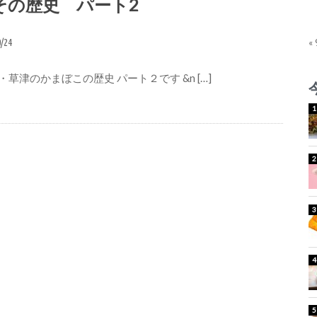
その歴史 パート2
0/24
«
草津のかまぼこの歴史 パート２です &n […]