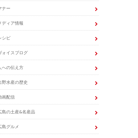
マナー
メディア情報
レシピ
ヴォイスブログ
人への伝え方
出野水産の歴史
動画配信
広島の土産&名産品
広島グルメ