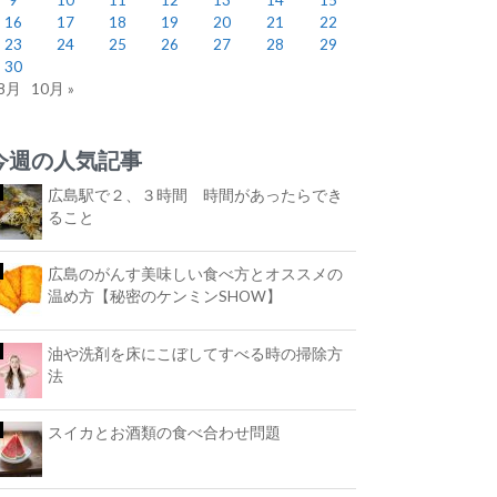
16
17
18
19
20
21
22
23
24
25
26
27
28
29
30
 8月
10月 »
今週の人気記事
広島駅で２、３時間 時間があったらでき
ること
広島のがんす美味しい食べ方とオススメの
温め方【秘密のケンミンSHOW】
油や洗剤を床にこぼしてすべる時の掃除方
法
スイカとお酒類の食べ合わせ問題