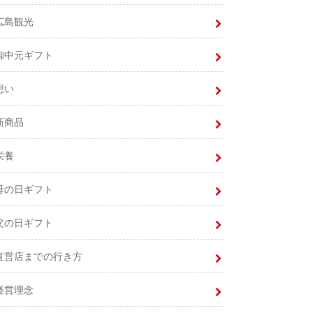
広島観光
御中元ギフト
想い
新商品
栄養
母の日ギフト
父の日ギフト
直営店までの行き方
経営理念