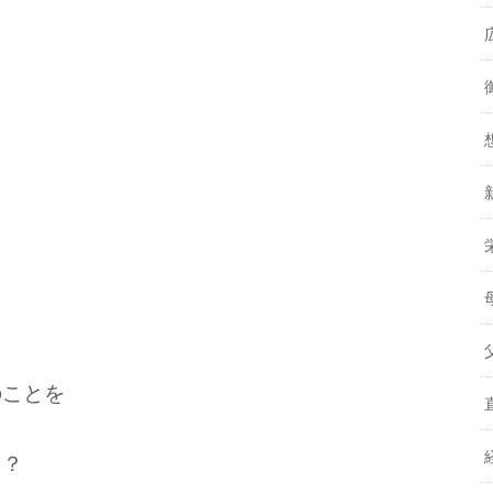
のことを
と
？？