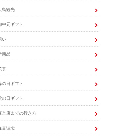
広島観光
御中元ギフト
想い
新商品
栄養
母の日ギフト
父の日ギフト
直営店までの行き方
経営理念