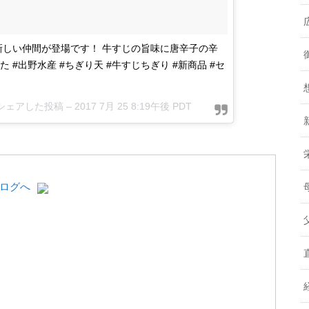
新しい仲間が登場です！ 牛すじの旨味に唐辛子の辛
#出野水産 #ちぎり天 #牛すじちぎり #新商品 #セ
)がシェアした投稿 –
2017 7月 25 8:19午後 PDT