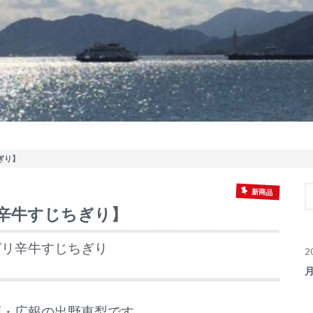
ぎり】
新商品
リ辛牛すじちぎり】
ピリ辛牛すじちぎり
2
画・広報の出野恵梨です。