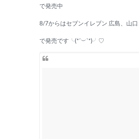
で発売中
8/7からはセブンイレブン 広島、山
で発売です╰(*´︶`*)╯♡