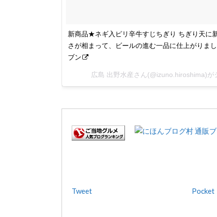
新商品★ネギ入ピリ辛牛すじちぎり ちぎり天に
さが相まって、ビールの進む一品に仕上がりました 
ブン
広島 出野水産さん(@izuno.hiroshima
Tweet
Pocket