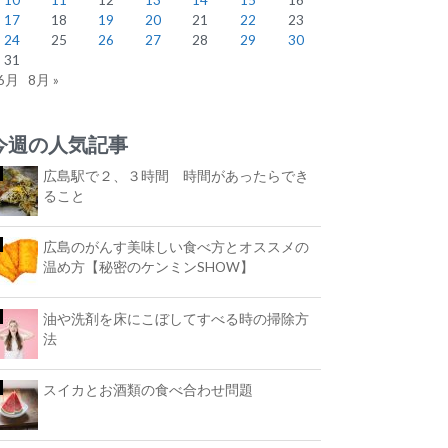
17
18
19
20
21
22
23
24
25
26
27
28
29
30
31
 6月
8月 »
今週の人気記事
広島駅で２、３時間 時間があったらでき
ること
広島のがんす美味しい食べ方とオススメの
温め方【秘密のケンミンSHOW】
油や洗剤を床にこぼしてすべる時の掃除方
法
スイカとお酒類の食べ合わせ問題