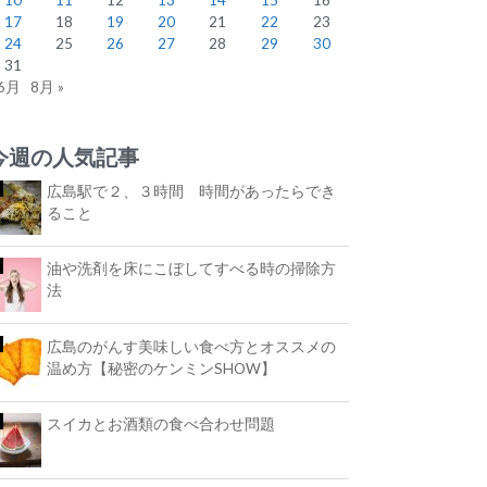
17
18
19
20
21
22
23
24
25
26
27
28
29
30
31
 6月
8月 »
今週の人気記事
広島駅で２、３時間 時間があったらでき
ること
油や洗剤を床にこぼしてすべる時の掃除方
法
広島のがんす美味しい食べ方とオススメの
温め方【秘密のケンミンSHOW】
スイカとお酒類の食べ合わせ問題