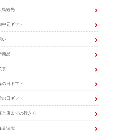
広島観光
御中元ギフト
想い
新商品
栄養
母の日ギフト
父の日ギフト
直営店までの行き方
経営理念