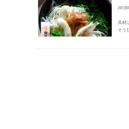
2017/0
具材
そう [
レシピ