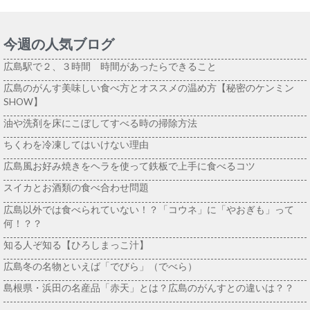
今週の人気ブログ
広島駅で２、３時間 時間があったらできること
広島のがんす美味しい食べ方とオススメの温め方【秘密のケンミン
SHOW】
油や洗剤を床にこぼしてすべる時の掃除方法
ちくわを冷凍してはいけない理由
広島風お好み焼きをヘラを使って鉄板で上手に食べるコツ
スイカとお酒類の食べ合わせ問題
広島以外では食べられていない！？「コウネ」に「やおぎも」って
何！？？
知る人ぞ知る【ひろしまっこ汁】
広島冬の名物といえば「でびら」（でべら）
島根県・浜田の名産品「赤天」とは？広島のがんすとの違いは？？