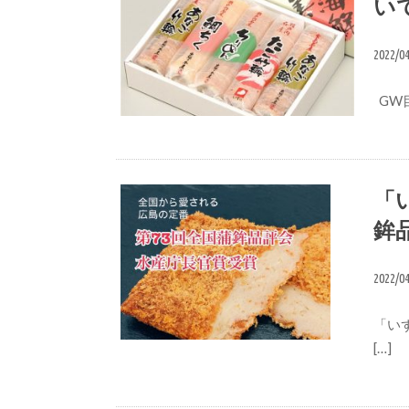
い
2022/0
GW
ブログ
「
鉾
2022/0
「い
[…]
メ
ディア情報