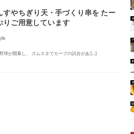
んすやちぎり天・手づくり串を たー
ぷりご用意しています
4/06
野球が開幕し、 ズムスタでカープの試合があ […]