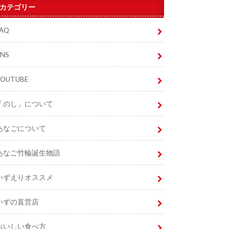
カテゴリー
FAQ
SNS
YOUTUBE
「のし」について
あなごについて
あなご竹輪誕生物語
いずえりオススメ
いずの直営店
おいしい食べ方