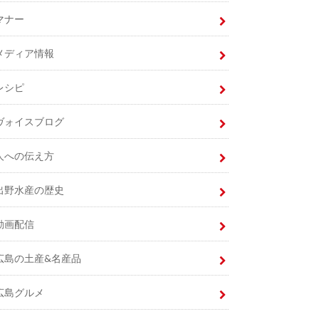
マナー
メディア情報
レシピ
ヴォイスブログ
人への伝え方
出野水産の歴史
動画配信
広島の土産&名産品
広島グルメ