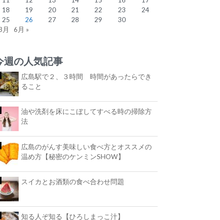
18
19
20
21
22
23
24
25
26
27
28
29
30
 3月
6月 »
今週の人気記事
広島駅で２、３時間 時間があったらでき
ること
油や洗剤を床にこぼしてすべる時の掃除方
法
広島のがんす美味しい食べ方とオススメの
温め方【秘密のケンミンSHOW】
スイカとお酒類の食べ合わせ問題
知る人ぞ知る【ひろしまっこ汁】