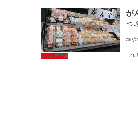
が
っ
2022/0
プロ
いずの直営店