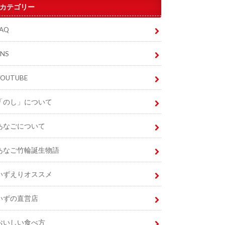
カテゴリー
FAQ
SNS
YOUTUBE
「のし」について
あなごについて
あなご竹輪誕生物語
いずえりオススメ
いずの直営店
おいしい食べ方