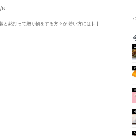
1/16
«
暮と銘打って贈り物をする方々が 若い方には […]