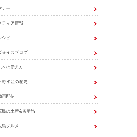
マナー
メディア情報
レシピ
ヴォイスブログ
人への伝え方
出野水産の歴史
動画配信
広島の土産&名産品
広島グルメ