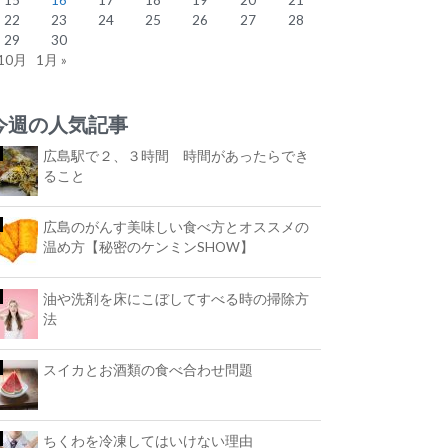
22
23
24
25
26
27
28
29
30
 10月
1月 »
今週の人気記事
広島駅で２、３時間 時間があったらでき
ること
広島のがんす美味しい食べ方とオススメの
温め方【秘密のケンミンSHOW】
油や洗剤を床にこぼしてすべる時の掃除方
法
スイカとお酒類の食べ合わせ問題
ちくわを冷凍してはいけない理由