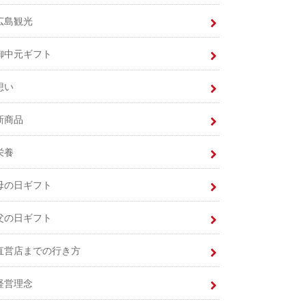
広島観光
御中元ギフト
想い
新商品
栄養
母の日ギフト
父の日ギフト
直営店までの行き方
経営理念