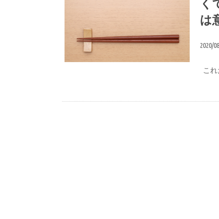
く
は
2020/0
栄養
これ