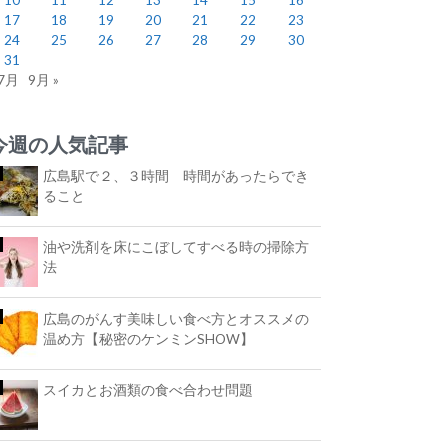
17
18
19
20
21
22
23
24
25
26
27
28
29
30
31
 7月
9月 »
今週の人気記事
広島駅で２、３時間 時間があったらでき
ること
油や洗剤を床にこぼしてすべる時の掃除方
法
広島のがんす美味しい食べ方とオススメの
温め方【秘密のケンミンSHOW】
スイカとお酒類の食べ合わせ問題