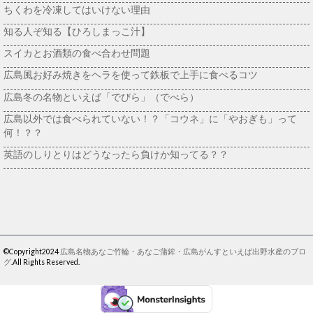
ちくわを冷凍してはいけない理由
知る人ぞ知る【ひろしまっこ汁】
スイカとお酒類の食べ合わせ問題
広島風お好み焼きをヘラを使って鉄板で上手に食べるコツ
広島冬の名物といえば「でびら」（でべら）
広島以外では食べられていない！？「コウネ」に「やおぎも」って
何！？？
英語のしりとりはどうなったら負けか知ってる？？
©Copyright2024
広島名物あなご竹輪・あなご蒲鉾・広島がんすといえば出野水産のブロ
グ
.All Rights Reserved.