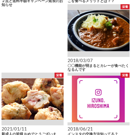
２点と送料半額キャンペーン延長のお
こを食べるメリットとは？？
知らせ
栄養
2018/03/07
〇〇機能が弱まるとカレーが食べたく
なるんです
栄養
栄養
2021/01/11
2018/06/21
新成人の皆様 おめでとうございま
インスタの交換方法知ってる？