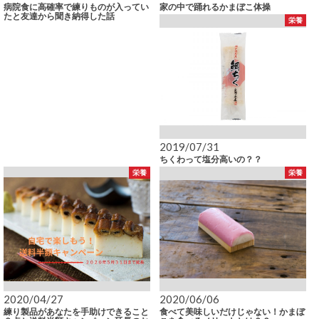
病院食に高確率で練りものが入ってい
家の中で踊れるかまぼこ体操
たと友達から聞き納得した話
栄養
2019/07/31
ちくわって塩分高いの？？
栄養
栄養
2020/04/27
2020/06/06
練り製品があなたを手助けできること
食べて美味しいだけじゃない！かまぼ