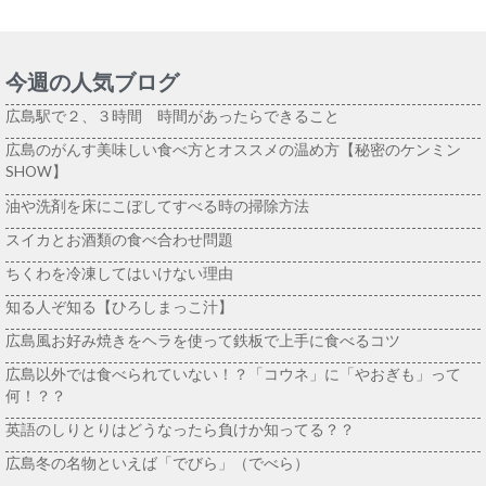
今週の人気ブログ
広島駅で２、３時間 時間があったらできること
広島のがんす美味しい食べ方とオススメの温め方【秘密のケンミン
SHOW】
油や洗剤を床にこぼしてすべる時の掃除方法
スイカとお酒類の食べ合わせ問題
ちくわを冷凍してはいけない理由
知る人ぞ知る【ひろしまっこ汁】
広島風お好み焼きをヘラを使って鉄板で上手に食べるコツ
広島以外では食べられていない！？「コウネ」に「やおぎも」って
何！？？
英語のしりとりはどうなったら負けか知ってる？？
広島冬の名物といえば「でびら」（でべら）