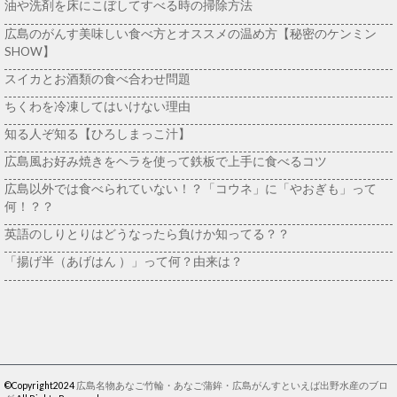
油や洗剤を床にこぼしてすべる時の掃除方法
広島のがんす美味しい食べ方とオススメの温め方【秘密のケンミン
SHOW】
スイカとお酒類の食べ合わせ問題
ちくわを冷凍してはいけない理由
知る人ぞ知る【ひろしまっこ汁】
広島風お好み焼きをヘラを使って鉄板で上手に食べるコツ
広島以外では食べられていない！？「コウネ」に「やおぎも」って
何！？？
英語のしりとりはどうなったら負けか知ってる？？
「揚げ半（あげはん ）」って何？由来は？
©Copyright2024
広島名物あなご竹輪・あなご蒲鉾・広島がんすといえば出野水産のブロ