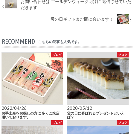
お問い合わせは ゴールデンウィーク明けに 返信させていた
だきます
母の日ギフトまだ間に合います！
RECOMMEND
こちらの記事も人気です。
ブログ
ブログ
2022/04/26
2020/05/12
お手土産をお探しの方に 多くご来店
父の日に喜ばれるプレゼントといえ
頂いております。
ば？
ブログ
ブログ