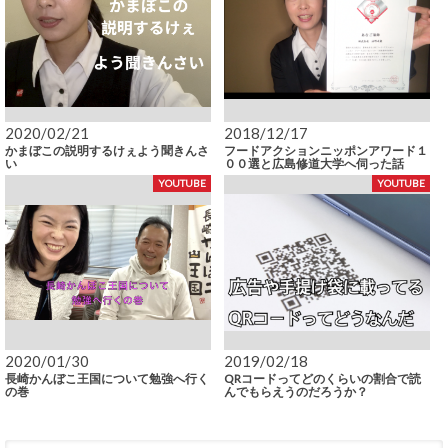
2020/02/21
2018/12/17
かまぼこの説明するけぇよう聞きんさ
フードアクションニッポンアワード１
い
００選と広島修道大学へ伺った話
YOUTUBE
YOUTUBE
2020/01/30
2019/02/18
長崎かんぼこ王国について勉強へ行く
QRコードってどのくらいの割合で読
の巻
んでもらえうのだろうか？