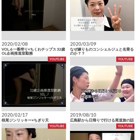
2020/02/08
2020/03/09
VOL.6 一番搾り×ちくわチップス 32歳
なぜ練りものコンシェルジュと名乗る
OL企画推進室勤務
のか？？
YOUTUBE
YOUTUBE
2020/02/17
2019/08/10
桜尾ジンリッキー×ちぎり天
広島駅から日帰りで行ける尾道旅の話
YOUTUBE
YOUTUBE