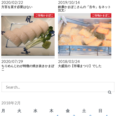
2020/02/22
2019/10/14
方言を直す必要はない
鈴廣かまぼこさんの「古今」をネット
注文♪
ご当地かまぼこ
ご当地かまぼこ
2020/07/29
2018/03/24
ちりめんじわが特徴の焼き抜きかまぼ
大盛況の【市場まつり】でした
こ
2018年2月
月
火
水
木
金
土
日