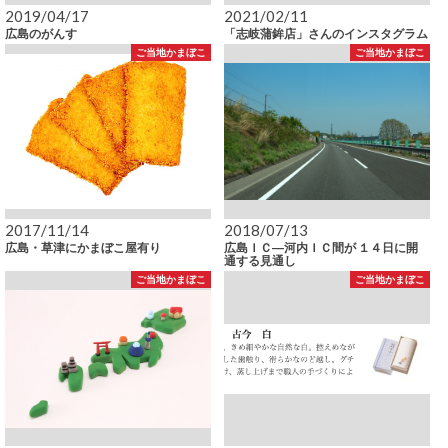
2019/04/17
2021/02/11
広島のがんす
「志岐蒲鉾店」さんのインスタグラム
ご当地かまぼこ
ご当地かまぼこ
2017/11/14
2018/07/13
広島・草津にかまぼこ屋有り
広島ＩＣ―河内ＩＣ間が １４日に開
通する見通し
ご当地かまぼこ
ご当地かまぼこ