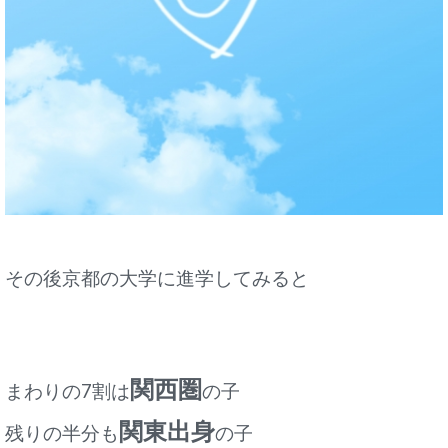
その後
京都の大学に進学してみると
関西圏
まわりの7割は
の子
関東出身
残りの半分も
の子