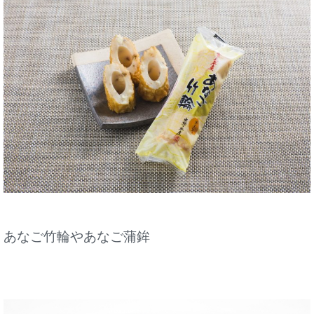
あなご竹輪やあなご蒲鉾