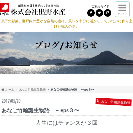
ご利用ガイド
MENU
瀬戸の彩菜。瀬戸内の豊かな自然の素材、風味を十分に活かし、ていねいに作り上
げた職人の味。
ホーム
あなご竹輪誕生物語
あなご竹輪誕生物語 ～eps３〜
2017/05/20
あなご竹輪誕生物語
あなご竹輪誕生物語 ～eps３〜
人生にはチャンスが３回