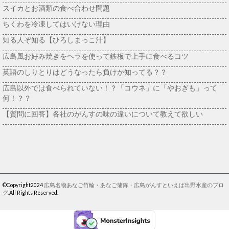
スイカとお酒類の食べ合わせ問題
ちくわを冷凍してはいけない理由
知る人ぞ知る【ひろしまっこ汁】
広島風お好み焼きをヘラを使って鉄板で上手に食べるコツ
英語のしりとりはどうなったら負けか知ってる？？
広島以外では食べられていない！？「コウネ」に「やおぎも」って
何！？？
【質問に回答】各社のがんすの味の違いについて教えて欲しい
©Copyright2024
広島名物あなご竹輪・あなご蒲鉾・広島がんすといえば出野水産のブロ
グ
.All Rights Reserved.