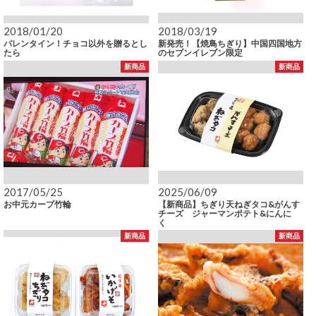
2018/01/20
2018/03/19
バレンタイン！チョコ以外を贈るとし
新発売！【焼鳥ちぎり】中国四国地方
たら
のセブンイレブン限定
新商品
新商品
2017/05/25
2025/06/09
お中元カープ竹輪
【新商品】ちぎり天ねぎタコ&がんす
チーズ ジャーマンポテト&にんに
く
新商品
新商品