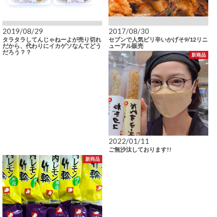
2019/08/29
2017/08/30
タラタラしてんじゃねーよが売り切れ
セブンで人気ピリ辛いかげそ9/12リニ
だから、代わりにイカゲソなんてどう
ューアル販売
だろう？？
新商品
2022/01/11
ご無沙汰しております!!
新商品