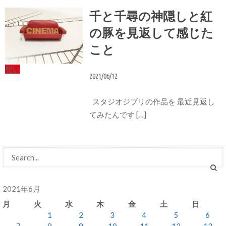
千と千尋の神隠しと紅
の豚を見返して感じた
こと
想い
2021/06/12
スタジオジブリの作品を 最近見返し
てみたんです […]
2021年6月
月
火
水
木
金
土
日
1
2
3
4
5
6
7
8
9
10
11
12
13