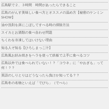
広島駅で２、３時間 時間があったらできること
広島のがんす美味しい食べ方とオススメの温め方【秘密のケンミン
SHOW】
油や洗剤を床にこぼしてすべる時の掃除方法
スイカとお酒類の食べ合わせ問題
ちくわを冷凍してはいけない理由
知る人ぞ知る【ひろしまっこ汁】
広島風お好み焼きをヘラを使って鉄板で上手に食べるコツ
広島以外では食べられていない！？「コウネ」に「やおぎも」って
何！？？
英語のしりとりはどうなったら負けか知ってる？？
広島冬の名物といえば「でびら」（でべら）