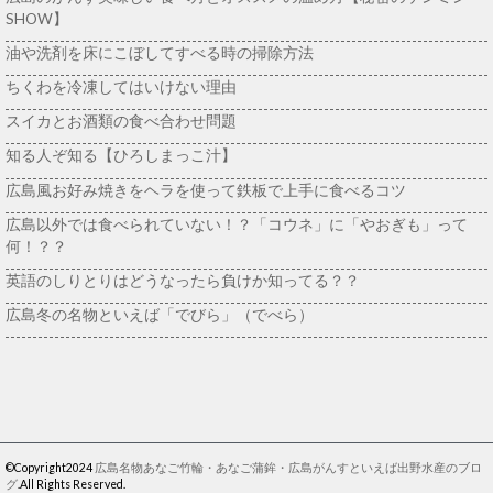
SHOW】
油や洗剤を床にこぼしてすべる時の掃除方法
ちくわを冷凍してはいけない理由
スイカとお酒類の食べ合わせ問題
知る人ぞ知る【ひろしまっこ汁】
広島風お好み焼きをヘラを使って鉄板で上手に食べるコツ
広島以外では食べられていない！？「コウネ」に「やおぎも」って
何！？？
英語のしりとりはどうなったら負けか知ってる？？
広島冬の名物といえば「でびら」（でべら）
©Copyright2024
広島名物あなご竹輪・あなご蒲鉾・広島がんすといえば出野水産のブロ
グ
.All Rights Reserved.