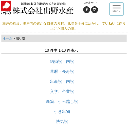
ご利用ガイド
Toggle
MENU
naviga
瀬戸の彩菜。瀬戸内の豊かな自然の素材、風味を十分に活かし、ていねいに作り
上げた職人の味。
ホーム
> 贈り物
10 件中 1-10 件表示
結婚祝 内祝
還暦・長寿祝
出産祝 内祝
入学、卒業祝
新築、引っ越し祝
引き出物
快気祝