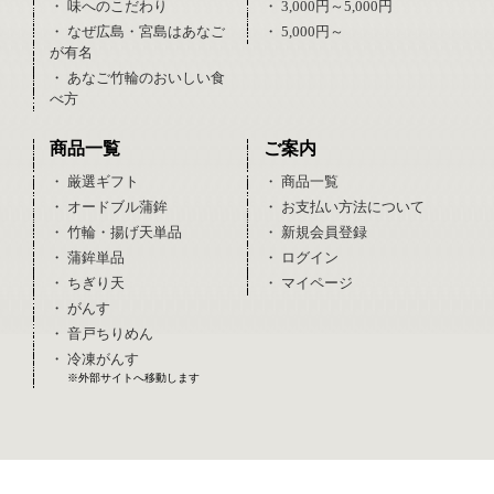
・ 味へのこだわり
・ 3,000円～5,000円
・ なぜ広島・宮島はあなご
・ 5,000円～
が有名
・ あなご竹輪のおいしい食
べ方
商品一覧
ご案内
・ 厳選ギフト
・ 商品一覧
・ オードブル蒲鉾
・ お支払い方法について
・ 竹輪・揚げ天単品
・ 新規会員登録
・ 蒲鉾単品
・ ログイン
・ ちぎり天
・ マイページ
・ がんす
・ 音戸ちりめん
・ 冷凍がんす
※外部サイトへ移動します