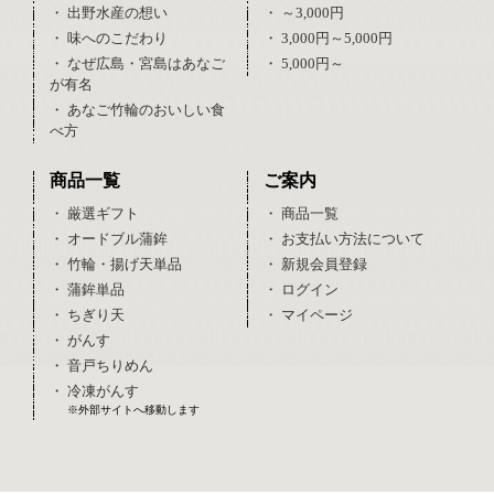
・ 出野水産の想い
・ ～3,000円
・ 味へのこだわり
・ 3,000円～5,000円
・ なぜ広島・宮島はあなご
・ 5,000円～
が有名
・ あなご竹輪のおいしい食
べ方
商品一覧
ご案内
・ 厳選ギフト
・ 商品一覧
・ オードブル蒲鉾
・ お支払い方法について
・ 竹輪・揚げ天単品
・ 新規会員登録
・ 蒲鉾単品
・ ログイン
・ ちぎり天
・ マイページ
・ がんす
・ 音戸ちりめん
・ 冷凍がんす
※外部サイトへ移動します