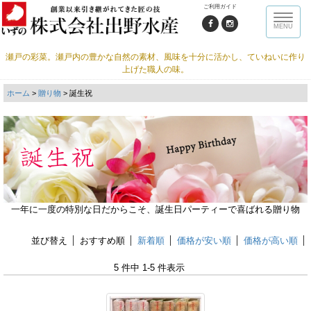
ご利用ガイド
Toggle
MENU
naviga
瀬戸の彩菜。瀬戸内の豊かな自然の素材、風味を十分に活かし、ていねいに作り
上げた職人の味。
ホーム
>
贈り物
> 誕生祝
一年に一度の特別な日だからこそ、誕生日パーティーで喜ばれる贈り物
並び替え
おすすめ順
新着順
価格が安い順
価格が高い順
5 件中 1-5 件表示