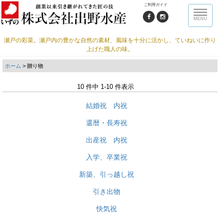
ご利用ガイド
Toggle
MENU
naviga
瀬戸の彩菜。瀬戸内の豊かな自然の素材、風味を十分に活かし、ていねいに作り
上げた職人の味。
ホーム
> 贈り物
10 件中 1-10 件表示
結婚祝 内祝
還暦・長寿祝
出産祝 内祝
入学、卒業祝
新築、引っ越し祝
引き出物
快気祝