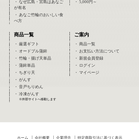
・ なぜ広島・宮島はあなご
・ 5,000円～
が有名
・ あなご竹輪のおいしい食
べ方
商品一覧
ご案内
・ 厳選ギフト
・ 商品一覧
・ オードブル蒲鉾
・ お支払い方法について
・ 竹輪・揚げ天単品
・ 新規会員登録
・ 蒲鉾単品
・ ログイン
・ ちぎり天
・ マイページ
・ がんす
・ 音戸ちりめん
・ 冷凍がんす
※外部サイトへ移動します
ホーム
会社概要
企業理念
特定商取引法に基づく表示