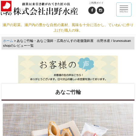
ご利用ガイド
Toggle
MENU
naviga
瀬戸の彩菜。瀬戸内の豊かな自然の素材、風味を十分に活かし、ていねいに作り
上げた職人の味。
ホーム
> あなご竹輪・あなご蒲鉾・広島がんすの老舗蒲鉾屋 出野水産 / Izunosuisan
shopのレビュー一覧
あなご竹輪