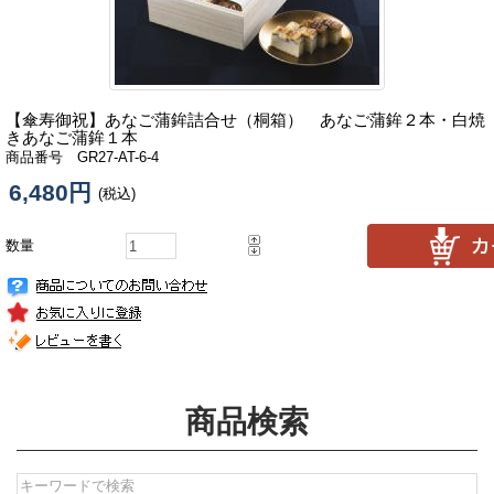
【傘寿御祝】
あなご蒲鉾詰合せ（桐箱） あなご蒲鉾２本・白焼
きあなご蒲鉾１本
商品番号 GR27-AT-6-4
6,480円
(税込)
数量
商品検索