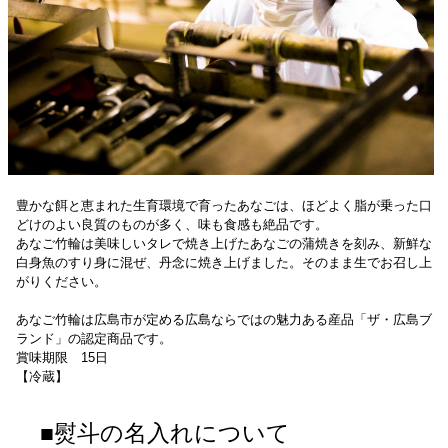
豊かな餌と恵まれた生育環境で育ったあなごは、ほどよく脂が乗った口
どけのよい良質のものが多く、味も食感も絶品です。
あなご竹輪は美味しいタレで焼き上げたあなごの蒲焼きを刻み、新鮮な
白身魚のすり身に混ぜ、丹念に焼き上げました。そのまま生でお召し上
がりください。
あなご竹輪は広島市が定める広島ならではの魅力ある産品「ザ・広島ブ
ランド」の認定商品です。
賞味期限 15日
【冷蔵】
■熨斗の名入れについて