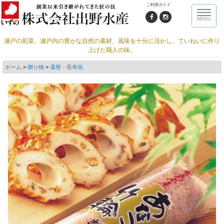
ご利用ガイド
Toggle
MENU
naviga
瀬戸の彩菜。瀬戸内の豊かな自然の素材、風味を十分に活かし、ていねいに作り
上げた職人の味。
ホーム
>
贈り物
>
還暦・長寿祝