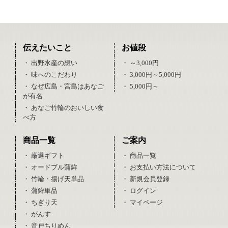
伝えたいこと
お値段
・ 出野水産の想い
・ ～3,000円
・ 味へのこだわり
・ 3,000円～5,000円
・ なぜ広島・宮島はあなご
・ 5,000円～
が有名
・ あなご竹輪のおいしい食
べ方
商品一覧
ご案内
・ 厳選ギフト
・ 商品一覧
・ オードブル蒲鉾
・ お支払い方法について
・ 竹輪・揚げ天単品
・ 新規会員登録
・ 蒲鉾単品
・ ログイン
・ ちぎり天
・ マイページ
・ がんす
・ 音戸ちりめん