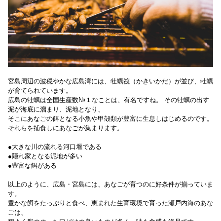
宮島周辺の波穏やかな広島湾には、牡蠣筏（かきいかだ）が並び、牡蠣
が育てられています。
広島の牡蠣は全国生産数№１なことは、有名ですね。 その牡蠣の出す
泥が海底に溜まり、泥地となり、
そこにあなごの餌となる小魚や甲殻類が豊富に生息しはじめるのです。
それらを捕食しにあなごが集まります。
●大きな川の流れる河口堰である
●隠れ家となる泥地が多い
●豊富な餌がある
以上のように、広島・宮島には、あなごが育つのに好条件が揃っていま
す。
豊かな餌をたっぷりと食べ、恵まれた生育環境で育った瀬戸内海のあな
ごは、