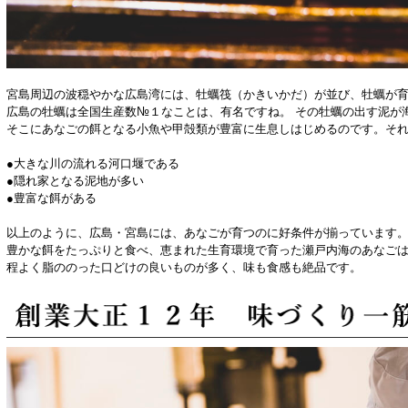
宮島周辺の波穏やかな広島湾には、牡蠣筏（かきいかだ）が並び、牡蠣が
広島の牡蠣は全国生産数№１なことは、有名ですね。 その牡蠣の出す泥が
そこにあなごの餌となる小魚や甲殻類が豊富に生息しはじめるのです。そ
●大きな川の流れる河口堰である
●隠れ家となる泥地が多い
●豊富な餌がある
以上のように、広島・宮島には、あなごが育つのに好条件が揃っています
豊かな餌をたっぷりと食べ、恵まれた生育環境で育った瀬戸内海のあなご
程よく脂ののった口どけの良いものが多く、味も食感も絶品です。