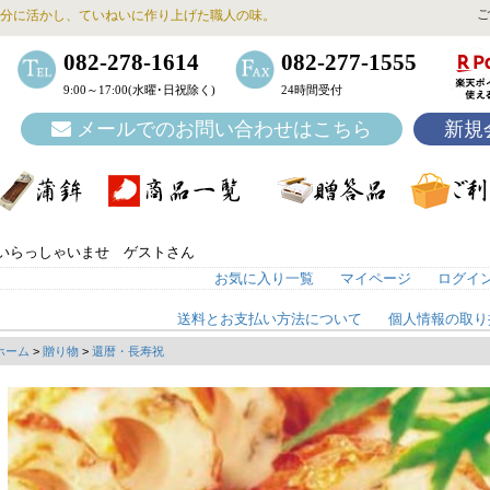
ご
分に活かし、ていねいに作り上げた職人の味。
082-278-1614
082-277-1555
9:00～17:00(水曜･日祝除く)
24時間受付
メールでのお問い合わせはこちら
新規
いらっしゃいませ ゲストさん
お気に入り一覧
マイページ
ログイ
送料とお支払い方法について
個人情報の取り
ホーム
>
贈り物
>
還暦・長寿祝