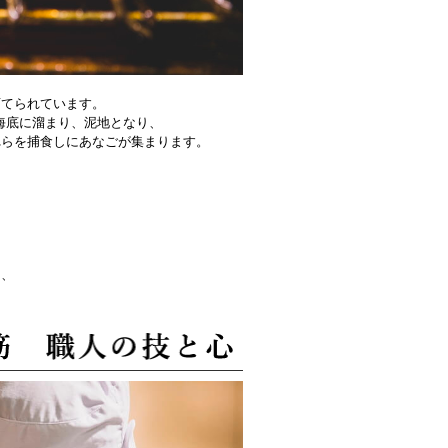
育てられています。
海底に溜まり、泥地となり、
れらを捕食しにあなごが集まります。
。
は、