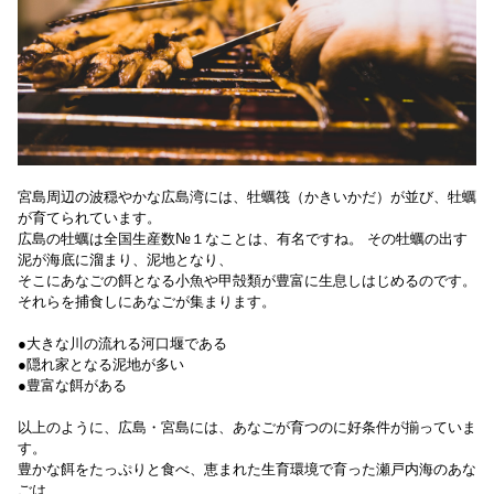
宮島周辺の波穏やかな広島湾には、牡蠣筏（かきいかだ）が並び、牡蠣
が育てられています。
広島の牡蠣は全国生産数№１なことは、有名ですね。 その牡蠣の出す
泥が海底に溜まり、泥地となり、
そこにあなごの餌となる小魚や甲殻類が豊富に生息しはじめるのです。
それらを捕食しにあなごが集まります。
●大きな川の流れる河口堰である
●隠れ家となる泥地が多い
●豊富な餌がある
以上のように、広島・宮島には、あなごが育つのに好条件が揃っていま
す。
豊かな餌をたっぷりと食べ、恵まれた生育環境で育った瀬戸内海のあな
ごは、