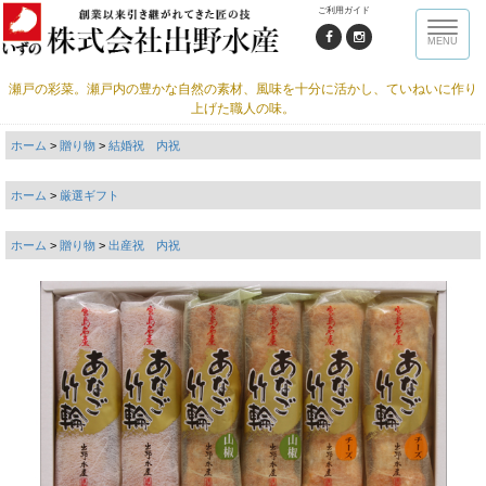
ご利用ガイド
Toggle
MENU
naviga
瀬戸の彩菜。瀬戸内の豊かな自然の素材、風味を十分に活かし、ていねいに作り
上げた職人の味。
ホーム
>
贈り物
>
結婚祝 内祝
ホーム
>
厳選ギフト
ホーム
>
贈り物
>
出産祝 内祝