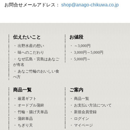
お問合せメールアドレス：
shop@anago-chikuwa.co.jp
伝えたいこと
お値段
・ 出野水産の想い
・ ～3,000円
・ 味へのこだわり
・ 3,000円～5,000円
・ なぜ広島・宮島はあなご
・ 5,000円～
が有名
・ あなご竹輪のおいしい食
べ方
商品一覧
ご案内
・ 厳選ギフト
・ 商品一覧
・ オードブル蒲鉾
・ お支払い方法について
・ 竹輪・揚げ天単品
・ 新規会員登録
・ 蒲鉾単品
・ ログイン
・ ちぎり天
・ マイページ