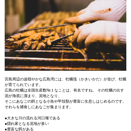
宮島周辺の波穏やかな広島湾には、牡蠣筏（かきいかだ）が並び、牡蠣
が育てられています。
広島の牡蠣は全国生産数№１なことは、有名ですね。 その牡蠣の出す
泥が海底に溜まり、泥地となり、
そこにあなごの餌となる小魚や甲殻類が豊富に生息しはじめるのです。
それらを捕食しにあなごが集まります。
●大きな川の流れる河口堰である
●隠れ家となる泥地が多い
●豊富な餌がある