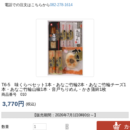
電話での注文はこちらから
082-278-1614
T6-5 味くらべセット1本・あなご竹輪2本・あなご竹輪チーズ1
本・あなご竹輪山椒1本・音戸ちりめん・かき蒲鉾1枚
商品番号 010
3,770円
(税込)
【販売期間：
2026年7月1日0時0分
～】
数量