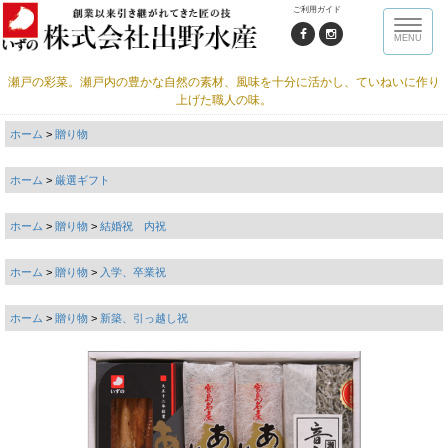
ご利用ガイド
Toggle
MENU
naviga
瀬戸の彩菜。瀬戸内の豊かな自然の素材、風味を十分に活かし、ていねいに作り
上げた職人の味。
ホーム
>
贈り物
ホーム
>
厳選ギフト
ホーム
>
贈り物
>
結婚祝 内祝
ホーム
>
贈り物
>
入学、卒業祝
ホーム
>
贈り物
>
新築、引っ越し祝