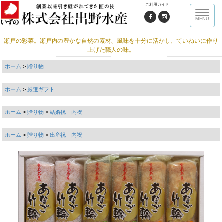
ご利用ガイド
Toggle
MENU
naviga
瀬戸の彩菜。瀬戸内の豊かな自然の素材、風味を十分に活かし、ていねいに作り
上げた職人の味。
ホーム
>
贈り物
ホーム
>
厳選ギフト
ホーム
>
贈り物
>
結婚祝 内祝
ホーム
>
贈り物
>
出産祝 内祝