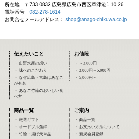
所在地：〒733-0832 広島県広島市西区草津港1-10-26
電話番号：
082-278-1614
お問合せメールアドレス：
shop@anago-chikuwa.co.jp
伝えたいこと
お値段
・ 出野水産の想い
・ ～3,000円
・ 味へのこだわり
・ 3,000円～5,000円
・ なぜ広島・宮島はあなご
・ 5,000円～
が有名
・ あなご竹輪のおいしい食
べ方
商品一覧
ご案内
・ 厳選ギフト
・ 商品一覧
・ オードブル蒲鉾
・ お支払い方法について
・ 竹輪・揚げ天単品
・ 新規会員登録