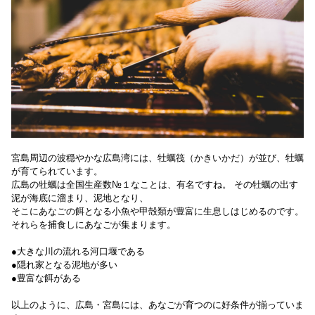
宮島周辺の波穏やかな広島湾には、牡蠣筏（かきいかだ）が並び、牡蠣
が育てられています。
広島の牡蠣は全国生産数№１なことは、有名ですね。 その牡蠣の出す
泥が海底に溜まり、泥地となり、
そこにあなごの餌となる小魚や甲殻類が豊富に生息しはじめるのです。
それらを捕食しにあなごが集まります。
●大きな川の流れる河口堰である
●隠れ家となる泥地が多い
●豊富な餌がある
以上のように、広島・宮島には、あなごが育つのに好条件が揃っていま